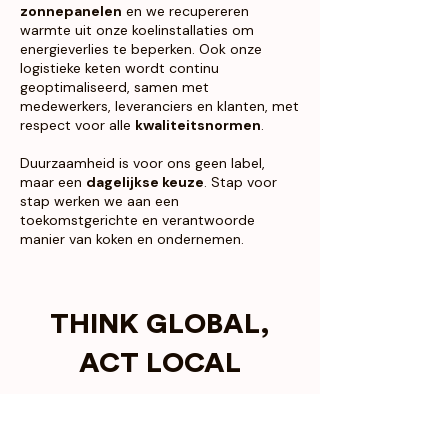
zonnepanelen
en we recupereren
warmte uit onze koelinstallaties om
energieverlies te beperken. Ook onze
logistieke keten wordt continu
geoptimaliseerd, samen met
medewerkers, leveranciers en klanten, met
respect voor alle
kwaliteitsnormen
.
Duurzaamheid is voor ons geen label,
maar een
dagelijkse keuze
. Stap voor
stap werken we aan een
toekomstgerichte en verantwoorde
manier van koken en ondernemen.
THINK GLOBAL,
ACT LOCAL
Samenwerken met
lokale
(landbouw)bedrijven
is voor Frans &
Bertha altijd een evidentie geweest. In